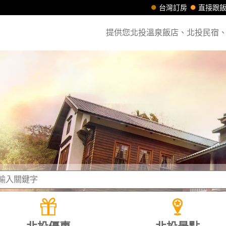
台灣訂房
直接跟
提供您北投溫泉飯店、北投民宿、