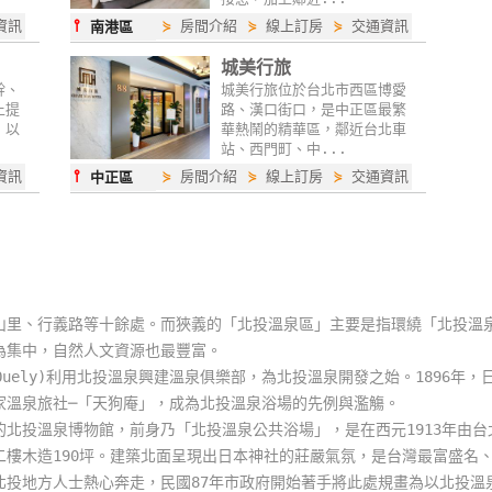
⫯
資訊
⋟
房間介紹
⋟
線上訂房
⋟
交通資訊
南港區
城美行旅
幹、
城美行旅位於台北市西區博愛
上提
路、漢口街口，是中正區最繁
，以
華熱鬧的精華區，鄰近台北車
站、西門町、中...
⫯
資訊
⋟
房間介紹
⋟
線上訂房
⋟
交通資訊
中正區
、行義路等十餘處。而狹義的「北投溫泉區」主要是指環繞「北投溫泉
為集中，自然人文資源也最豐富。
Ouely)利用北投溫泉興建溫泉俱樂部，為北投溫泉開發之始。1896年
家溫泉旅社─「天狗庵」，成為北投溫泉浴場的先例與濫觴。
投溫泉博物館，前身乃「北投溫泉公共浴場」，是在西元1913年由台
坪，二樓木造190坪。建築北面呈現出日本神社的莊嚴氣氛，是台灣最富盛名
地方人士熱心奔走，民國87年市政府開始著手將此處規畫為以北投溫泉為