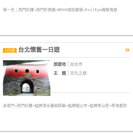
卡
第一天；西門紅樓→西門町商圈→NOVA資訊廣場→EvilEye魔眼鬼屋
訂
房
請
»
款
台北懷舊一日遊
1日遊
收
據
旅遊地：
台北市
主 題：
文化之旅
合
作
提
案
承恩門→西門紅樓→艋舺清水巖祖師廟→艋舺龍山寺→艋舺青山宮→學海書院
飯
店
合