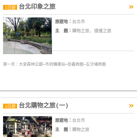
»
台北印象之旅
特
1日遊
色
旅遊地：
台北市
民
宿
主 題：
購物之旅, 捷運之旅
全
球
第一天：大安森林公園→市府轉運站→信義商圈→五分埔商圈
租
車
網
紅
»
台北購物之旅(一)
1日遊
帶
你
旅遊地：
台北市
玩
主 題：
購物之旅