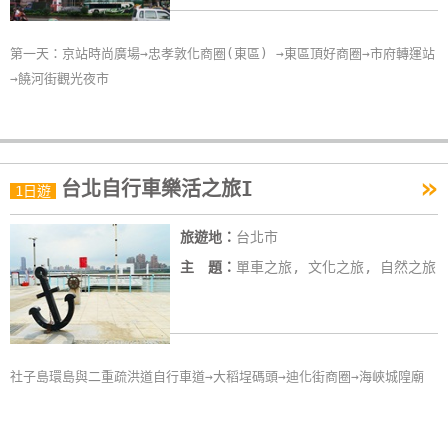
第一天：京站時尚廣場→忠孝敦化商圈(東區) →東區頂好商圈→市府轉運站
→饒河街觀光夜市
»
台北自行車樂活之旅I
1日遊
旅遊地：
台北市
主 題：
單車之旅, 文化之旅, 自然之旅
社子島環島與二重疏洪道自行車道→大稻埕碼頭→迪化街商圈→海峽城隍廟