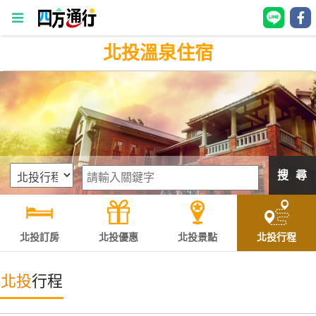
北投溫泉住宿
四
方
通
行
訂
房
搜 尋
台
灣
訂
北投訂房
北投優惠
北投景點
北投行程
房
北投
行程
直接跟飯店訂房
HOT