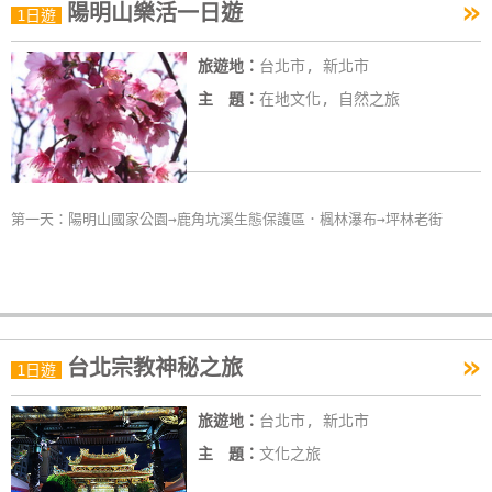
»
陽明山樂活一日遊
1日遊
旅遊地：
台北市, 新北市
主 題：
在地文化, 自然之旅
第一天：陽明山國家公園→鹿角坑溪生態保護區．楓林瀑布→坪林老街
»
台北宗教神秘之旅
1日遊
旅遊地：
台北市, 新北市
主 題：
文化之旅