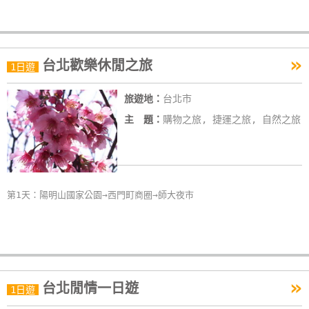
單
管
理
»
台北歡樂休閒之旅
1日遊
會
旅遊地：
台北市
員
主 題：
購物之旅, 捷運之旅, 自然之旅
帳
戶
客
第1天：陽明山國家公園→西門町商圈→師大夜市
服
聯
絡
單
»
台北閒情一日遊
1日遊
Line