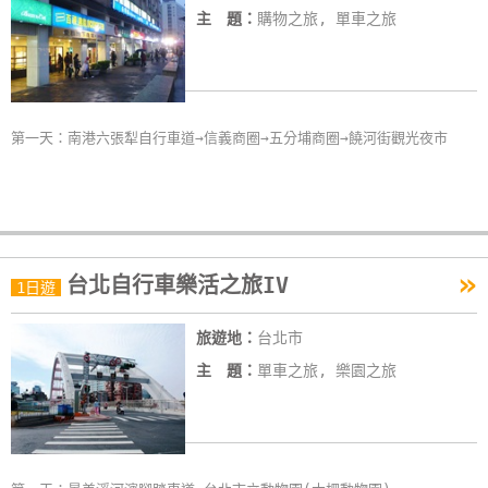
主 題：
購物之旅, 單車之旅
第一天：南港六張犁自行車道→信義商圈→五分埔商圈→饒河街觀光夜市
»
台北自行車樂活之旅IV
1日遊
旅遊地：
台北市
主 題：
單車之旅, 樂園之旅