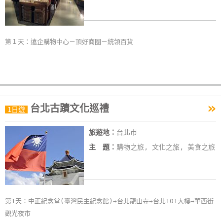
玩
樂
地
第１天：遠企購物中心－頂好商圈－統領百貨
圖
顧
客
服
»
務
台北古蹟文化巡禮
1日遊
旅遊地：
台北市
顧
主 題：
購物之旅, 文化之旅, 美食之旅
客
滿
意
度
第1天：中正紀念堂(臺灣民主紀念館)→台北龍山寺→台北101大樓→華西街
觀光夜市
訂