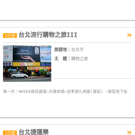
»
台北流行購物之旅III
1日遊
旅遊地：
台北市
主 題：
購物之旅
第一天：NOVEA資訊廣場→光華商場→忠孝敦化商圈(東區) →東區地下街
»
台北捷運樂
1日遊