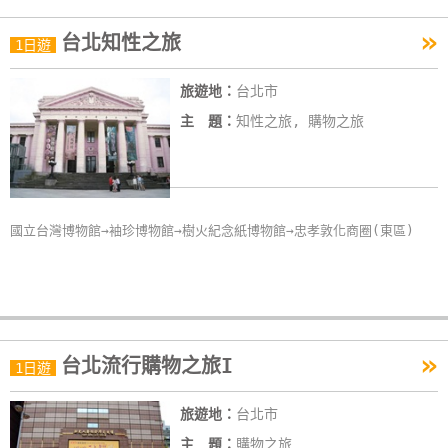
作
»
台北知性之旅
1日遊
廠
旅遊地：
台北市
商
主 題：
知性之旅, 購物之旅
合
作
旅
國立台灣博物館→袖珍博物館→樹火紀念紙博物館→忠孝敦化商圈(東區)
伴
計
劃
»
台北流行購物之旅I
1日遊
商
品
旅遊地：
台北市
宣
傳
主 題：
購物之旅