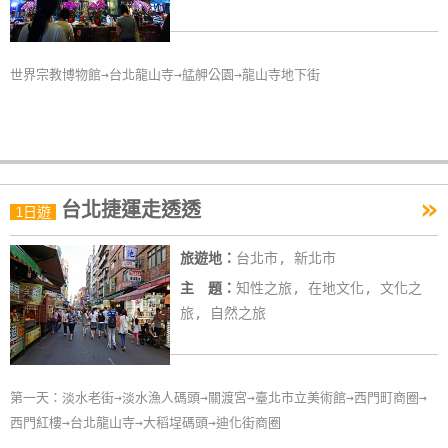
世界宗教博物館→台北龍山寺→艋舺公園→龍山寺地下街
»
台北捷運走透透
1日遊
旅遊地：
台北市, 新北市
主 題：
知性之旅, 在地文化, 文化之
旅, 自然之旅
第一天：淡水老街→淡水漁人碼頭→關渡宮→臺北市立美術館→西門町商圈→
西門紅樓→台北龍山寺→大稻埕碼頭→迪化街商圈