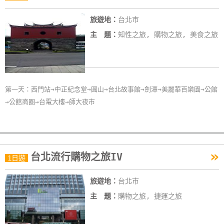
旅遊地：
台北市
主 題：
知性之旅, 購物之旅, 美食之旅
第一天：西門站→中正紀念堂→圓山→台北故事館→劍潭→美麗華百樂園→公館
→公館商圈→台電大樓→師大夜市
»
台北流行購物之旅IV
1日遊
旅遊地：
台北市
主 題：
購物之旅, 捷運之旅