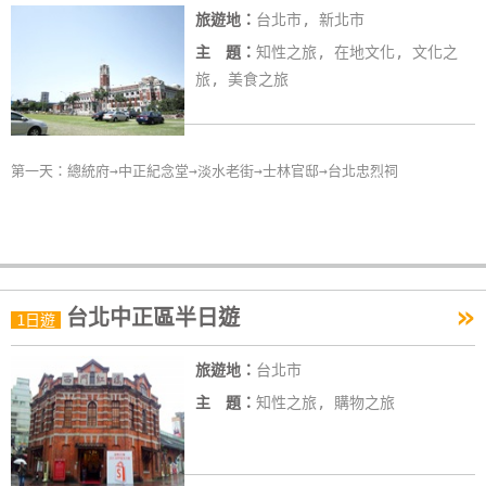
旅遊地：
台北市, 新北市
線
上
主 題：
知性之旅, 在地文化, 文化之
客
旅, 美食之旅
服
第一天：總統府→中正紀念堂→淡水老街→士林官邸→台北忠烈祠
紅
利
查
詢
»
台北中正區半日遊
1日遊
訂
房
旅遊地：
台北市
Q&A
主 題：
知性之旅, 購物之旅
國
旅