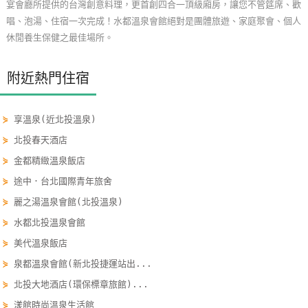
宴會廳所提供的台灣創意料理，更首創四合一頂級廂房，讓您不管筵席、歡
玩
唱、泡湯、住宿一次完成！水都溫泉會館絕對是團體旅遊、家庭聚會、個人
樂
休閒養生保健之最佳場所。
地
圖
附近熱門住宿
顧
客
⋟
享溫泉(近北投溫泉)
服
⋟
北投春天酒店
務
⋟
金都精緻溫泉飯店
⋟
途中．台北國際青年旅舍
顧
⋟
麗之湯溫泉會館(北投溫泉)
客
⋟
水都北投溫泉會館
滿
意
⋟
美代溫泉飯店
度
⋟
泉都溫泉會館(新北投捷運站出...
⋟
北投大地酒店(環保標章旅館)...
⋟
漾館時尚溫泉生活館
訂