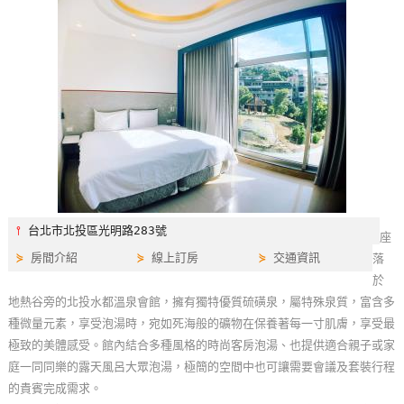
特
色
民
宿
全
球
租
車
⫯
台北市北投區光明路283號
座
⋟
房間介紹
⋟
線上訂房
⋟
交通資訊
落
網
於
紅
地熱谷旁的北投水都溫泉會館，擁有獨特優質硫磺泉，屬特殊泉質，富含多
帶
種微量元素，享受泡湯時，宛如死海般的礦物在保養著每一寸肌膚，享受最
你
極致的美體感受。館內結合多種風格的時尚客房泡湯、也提供適合親子或家
玩
庭一同同樂的露天風呂大眾泡湯，極簡的空間中也可讓需要會議及套裝行程
的貴賓完成需求。