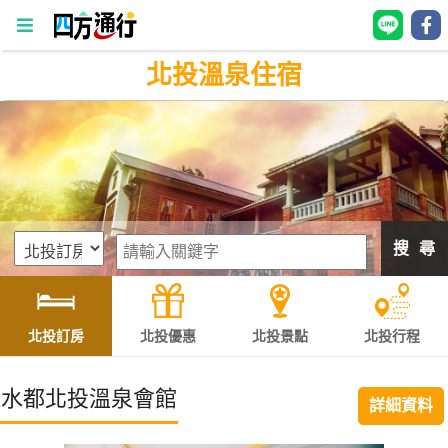
北投溫泉住宿
四
方
通
行
訂
房
搜 尋
台
灣
訂
北投訂房
北投優惠
北投景點
北投行程
房
水都北投溫泉會館
詳細資料
直接跟飯店訂房
HOT