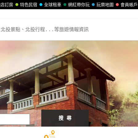
飯店訂房
特色民宿
全球租車
網紅帶你玩
玩樂地圖
會員帳戶
北投景點、北投行程...等旅遊情報資訊
搜 尋