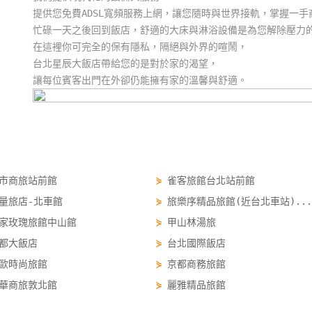
提供您免費ADSL寬頻服務上網，讓您隨時與世界接軌，掌握一手
忙碌一天之後回到飯店，舒適的大床與淋浴設備是為您解除壓力
在這裡你可完全的保有隱私，隔絕與外界的喧鬧，
台北星辰大飯店帶給您的是對於家的渴望，
讓每位賓客出門在外卻仍能擁有家的溫馨與舒適。
市商旅站前館
⋟
雀客旅館台北站前館
量旅店-北車館
⋟
旅樂序精品旅館(近台北車站)...
家玫瑰旅館中山館
⋟
甲山林湯旅
都大飯店
⋟
台北國際飯店
歐時尚旅館
⋟
京都商務旅館
華商旅敦北館
⋟
麗雅精品旅館