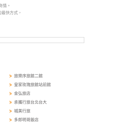
商情。
的最快方式，
⋟
旅樂序旅館二館
⋟
皇家玫瑰旅館站前館
⋟
金弘旅店
⋟
承攜行旅台北台大
⋟
城美行旅
⋟
多郎明哥飯店