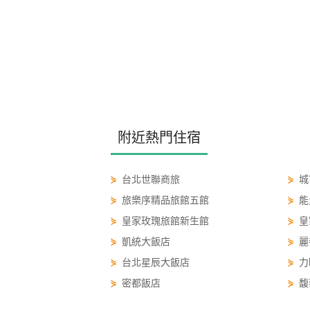
附近熱門住宿
⋟
台北世聯商旅
⋟
城
⋟
旅樂序精品旅館五館
⋟
能
⋟
皇家玫瑰旅館新生館
⋟
皇
⋟
凱統大飯店
⋟
麗
⋟
台北星辰大飯店
⋟
力
⋟
密都飯店
⋟
馥