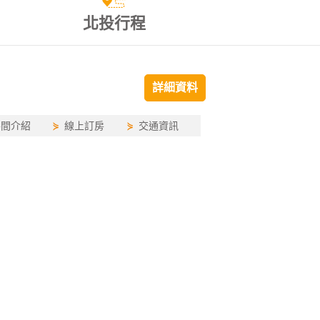
北投行程
詳細資料
房間介紹
⋟
線上訂房
⋟
交通資訊