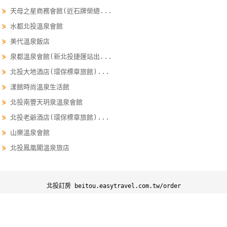
單
⋟
天母之星商務會館(近石牌榮總...
管
⋟
水都北投溫泉會館
理
⋟
美代溫泉飯店
⋟
泉都溫泉會館(新北投捷運站出...
會
⋟
北投大地酒店(環保標章旅館)...
員
⋟
漾館時尚溫泉生活館
帳
⋟
北投南豐天玥泉溫泉會館
戶
⋟
北投老爺酒店(環保標章旅館)...
⋟
山樂溫泉會館
客
⋟
北投鳳凰閣溫泉旅店
服
聯
絡
北投訂房 beitou.easytravel.com.tw/order
單
北投訂房
北投優惠
北投景點
北投行程
Line