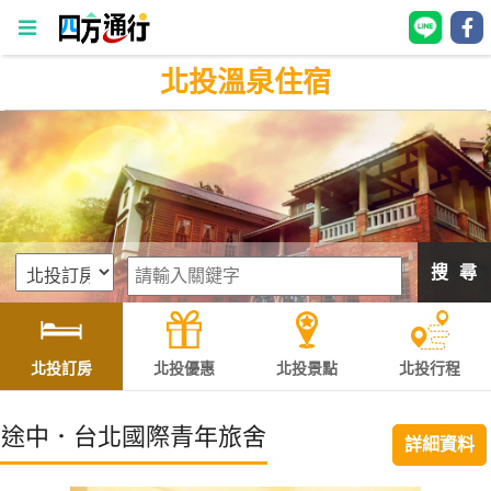
北投溫泉住宿
四
方
通
行
訂
房
搜 尋
台
灣
訂
北投訂房
北投優惠
北投景點
北投行程
房
途中．台北國際青年旅舍
詳細資料
直接跟飯店訂房
HOT