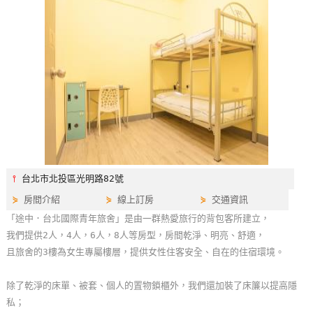
特
色
民
宿
全
球
租
車
⫯
台北市北投區光明路82號
⋟
房間介紹
⋟
線上訂房
⋟
交通資訊
網
「途中．台北國際青年旅舍」是由一群熱愛旅行的背包客所建立，
紅
我們提供2人，4人，6人，8人等房型，房間乾淨、明亮、舒適，
帶
且旅舍的3樓為女生專屬樓層，提供女性住客安全、自在的住宿環境。
你
玩
除了乾淨的床單、被套、個人的置物鎖櫃外，我們還加裝了床簾以提高隱
私；