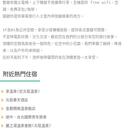
整層有獨立電梯，上下樓層不用攜帶行李，全棟提供 free wifi、空
玩
調、免費茶包/咖啡。
樂
還額外提供單車旅行人士室內停放腳踏車的地方。
地
圖
1F及B1為公共空間，享受沙發慵懶放鬆，提供各式書籍可閱覽，
不定時電影欣賞，文化交流，歡迎您在我們的沙發分享您的旅行故事。
顧
頂樓的空間為旅舍另一個特色，在空中的小花園，我們準備了躺椅、啤酒
客
桌、以及戶外的桌椅組，
服
在好天氣的下午，泡杯咖啡優閒的坐在頂樓更是一大享受。
務
附近熱門住宿
顧
客
⋟
享溫泉(近北投溫泉)
滿
⋟
北投春天酒店
意
度
⋟
金都精緻溫泉飯店
⋟
途中．台北國際青年旅舍
⋟
麗之湯溫泉會館(北投溫泉)
訂