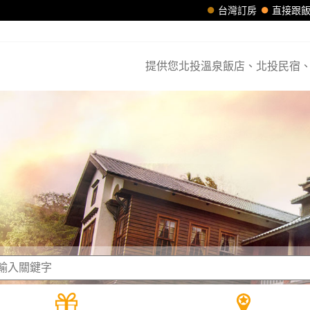
台灣訂房
直接跟
提供您北投溫泉飯店、北投民宿、